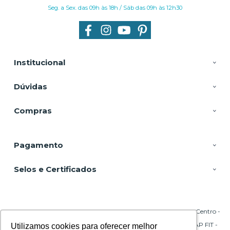
Seg. a Sex. das 09h às 18h / Sáb das 09h às 12h30
Institucional
Dúvidas
Compras
Pagamento
Selos e Certificados
DSP Equipamentos, Rua Emílio Blum - 131 - Sala 206 Torre A - Centro -
88020-010 - Florianópolis - SC
CNPJ: 29.695.217/0001-45 | © Todos os direitos reservados - CPAP FIT -
Utilizamos cookies para oferecer melhor
Utilizamos cookies para oferecer melhor