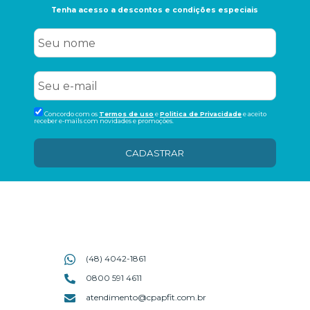
Tenha acesso a descontos e condições especiais
Concordo com os
Termos de uso
e
Politica de Privacidade
e aceito
receber e-mails com novidades e promoções.
CADASTRAR
(48) 4042-1861
0800 591 4611
atendimento@cpapfit.com.br