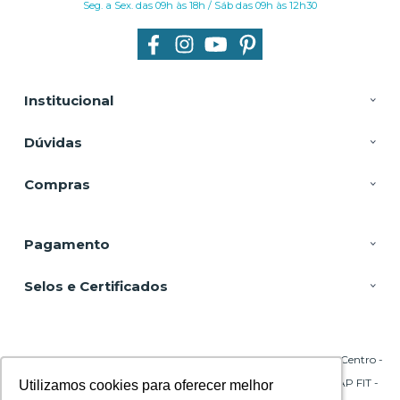
Seg. a Sex. das 09h às 18h / Sáb das 09h às 12h30
Institucional
Dúvidas
Compras
Pagamento
Selos e Certificados
DSP Equipamentos, Rua Emílio Blum - 131 - Sala 206 Torre A - Centro -
88020-010 - Florianópolis - SC
CNPJ: 29.695.217/0001-45 | © Todos os direitos reservados - CPAP FIT -
Utilizamos cookies para oferecer melhor
Utilizamos cookies para oferecer melhor
2026