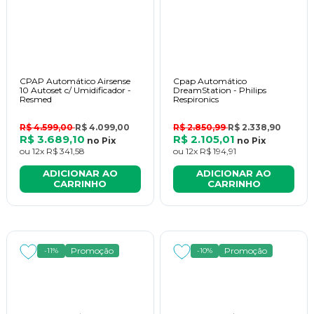
CPAP Automático Airsense
Cpap Automático
10 Autoset c/ Umidificador -
DreamStation - Philips
Resmed
Respironics
R$ 4.599,00
R$ 4.099,00
R$ 2.850,99
R$ 2.338,90
R$ 3.689,10
R$ 2.105,01
no
Pix
no
Pix
ou
12x
R$ 341,58
ou
12x
R$ 194,91
ADICIONAR AO
ADICIONAR AO
CARRINHO
CARRINHO
Promoção
Promoção
-11%
-10%