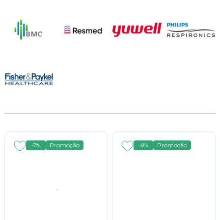
Promoção
Promoção
-7%
-8%