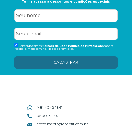
Tenha acesso a descontos e condições especiais
Concordo com os
Termos de uso
e
Politica de Privacidade
e aceito
receber e-mails com novidades e promoções.
CADASTRAR
(48) 4042-1861
0800 591 4611
atendimento@cpapfit.com.br