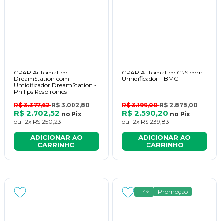
CPAP Automático
CPAP Automático G2S com
DreamStation com
Umidificador - BMC
Umidificador DreamStation -
Philips Respironics
R$ 3.377,62
R$ 3.002,80
R$ 3.199,00
R$ 2.878,00
R$ 2.702,52
R$ 2.590,20
no
Pix
no
Pix
ou
12x
R$ 250,23
ou
12x
R$ 239,83
ADICIONAR AO
ADICIONAR AO
CARRINHO
CARRINHO
Promoção
-14%