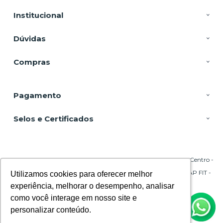
Institucional
Dúvidas
Compras
Pagamento
Selos e Certificados
DSP Equipamentos, Rua Emílio Blum - 131 - Sala 206 Torre A - Centro -
88020-010 - Florianópolis - SC
CNPJ: 29.695.217/0001-45 | © Todos os direitos reservados - CPAP FIT -
Utilizamos cookies para oferecer melhor
Utilizamos cookies para oferecer melhor
2026
experiência, melhorar o desempenho, analisar
experiência, melhorar o desempenho, analisar
como você interage em nosso site e
como você interage em nosso site e
personalizar conteúdo.
personalizar conteúdo.