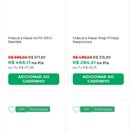
Máscara Nasal AirFit N30i -
Máscara Nasal Wisp Philips
ResMed
Respironics
R$ 699,00
R$ 517,90
R$ 499,00
R$ 315,90
R$ 466,11
R$ 284,31
no
Pix
no
Pix
ou
11x
R$ 47,08
ou
7x
R$ 45,13
ADICIONAR AO
ADICIONAR AO
CARRINHO
CARRINHO
Promoção
Promoção
-26%
-4%