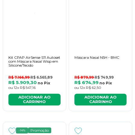
Kit CPAP AirSense S11 Autoset
Máscara Nasal N5H - BMC
com Máscara Nasal Wisp em
Silicone/Tecido
R$ 7.166,99
R$ 6.565,89
R$ 879,99
R$ 749,99
R$ 5.909,30
R$ 674,99
no
Pix
no
Pix
ou
12x
R$ 547,16
ou
12x
R$ 62,50
ADICIONAR AO
ADICIONAR AO
CARRINHO
CARRINHO
Promoção
-14%