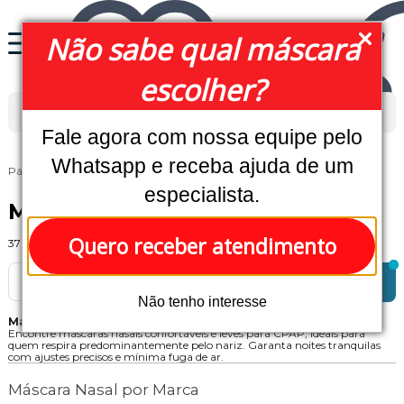
Não sabe qual máscara
escolher?
Fale agora com nossa equipe pelo
Whatsapp e receba ajuda de um
Página Inicial
MÁSCARAS
Máscara Nasal
especialista.
Máscara Nasal
Quero receber atendimento
37
Produtos em
2
páginas
DESTAQUES
FILTRAR
Não tenho interesse
Máscara Nasal | CPAP
Encontre máscaras nasais confortáveis e leves para CPAP, ideais para
quem respira predominantemente pelo nariz. Garanta noites tranquilas
com ajustes precisos e mínima fuga de ar.
Máscara Nasal por Marca