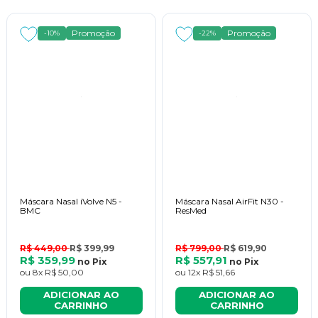
Promoção
Promoção
-10%
-22%
Máscara Nasal iVolve N5 -
Máscara Nasal AirFit N30 -
BMC
ResMed
R$ 449,00
R$ 399,99
R$ 799,00
R$ 619,90
R$ 359,99
R$ 557,91
no
Pix
no
Pix
ou
8x
R$ 50,00
ou
12x
R$ 51,66
ADICIONAR AO
ADICIONAR AO
CARRINHO
CARRINHO