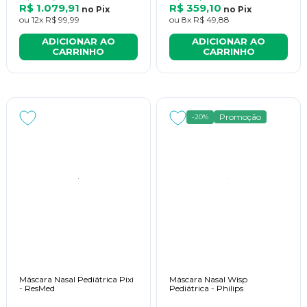
R$ 1.079,91
R$ 359,10
no
Pix
no
Pix
ou
12x
R$ 99,99
ou
8x
R$ 49,88
ADICIONAR AO
ADICIONAR AO
CARRINHO
CARRINHO
Promoção
-20%
Máscara Nasal Pediátrica Pixi
Máscara Nasal Wisp
- ResMed
Pediátrica - Philips