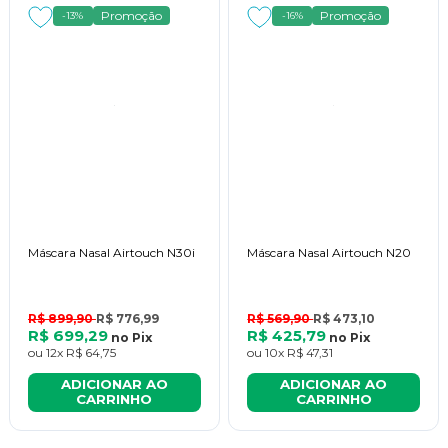
Promoção
Promoção
-13%
-16%
Máscara Nasal Airtouch N30i
Máscara Nasal Airtouch N20
R$ 899,90
R$ 776,99
R$ 569,90
R$ 473,10
R$ 699,29
R$ 425,79
no
Pix
no
Pix
ou
12x
R$ 64,75
ou
10x
R$ 47,31
ADICIONAR AO
ADICIONAR AO
CARRINHO
CARRINHO