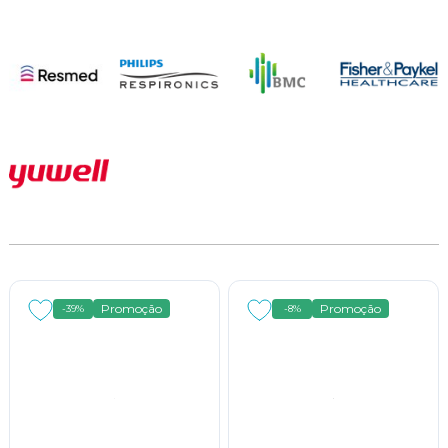
Promoção
Promoção
-39%
-8%