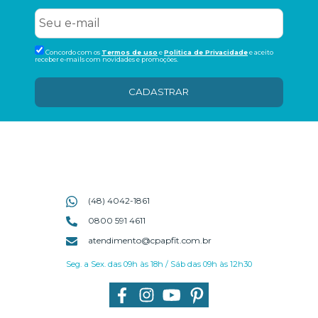
Concordo com os
Termos de uso
e
Politica de Privacidade
e aceito
receber e-mails com novidades e promoções.
CADASTRAR
(48) 4042-1861
0800 591 4611
atendimento@cpapfit.com.br
Seg. a Sex. das 09h às 18h / Sáb das 09h às 12h30