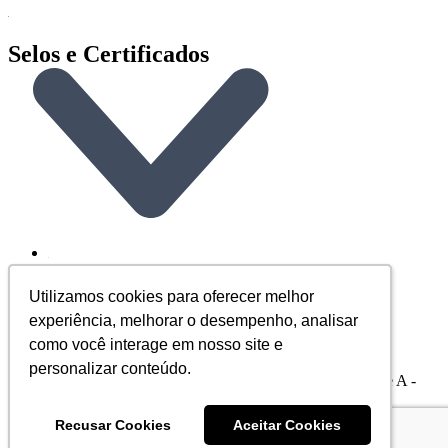
Selos e Certificados
Utilizamos cookies para oferecer melhor
Utilizamos cookies para oferecer melhor
experiência, melhorar o desempenho, analisar
experiência, melhorar o desempenho, analisar
como você interage em nosso site e
como você interage em nosso site e
personalizar conteúdo.
personalizar conteúdo.
DSP Equipamentos, Rua Emílio Blum - 131 - Sala 206 Torre A -
Centro - 88020-010 - Florianópolis - SC
CNPJ: 29.695.217/0001-45 | © Todos os direitos reservados - CPAP
Recusar Cookies
Recusar Cookies
Aceitar Cookies
Aceitar Cookies
FIT - 2026