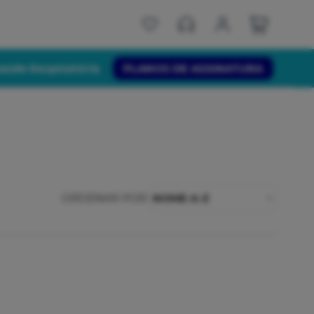
aúde Respiratória
PLANOS DE ASSINATURA
ORDENAR POR:
NOME A-Z