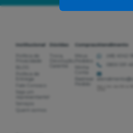
Institucional
Dúvidas
Compras
Atendimento
Política de
Troca,
Meus
(48) 4042-1
Privacidade
Devolução,
Pedidos
0800 591 46
Garantia
BLOG
Minha
Conta
Política de
Entrega
Rastrear
atendimento@c
Pedido
Fale Conosco
Seg. a Sex. das 09h às 1
12h30
Seja um
representante!
Serviços
Quem somos