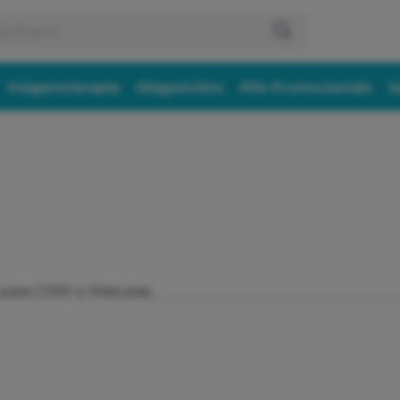
Oxigenoterapia
Diagnóstico
Kits Promocionais
S
 para CPAP e Máscaras.