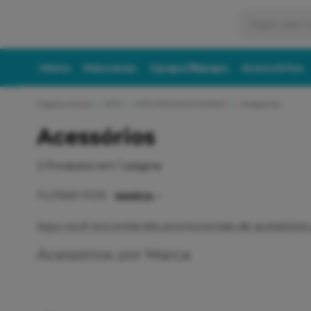
Menu
Máscaras
Cpaps/Bipaps
Acessórios
Página Inicial
KITS
KITS PROMOCIONAIS
Acessórios
Acessórios
2
Produtos em
1
página
FILTRAR POR:
MARCA
Aqui você encontra kits promocionais de acessórios
Acessórios por Marca