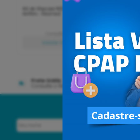
Kit de Mascara N30 Para Cpap
KIT Macr
AirMini - Resmed
Lumiar
Consulte Valores
Solicitar Orçamento
Frete Grátis
10% de
Consulte o Regulamento
no Pix
Concordo com os
Termos de