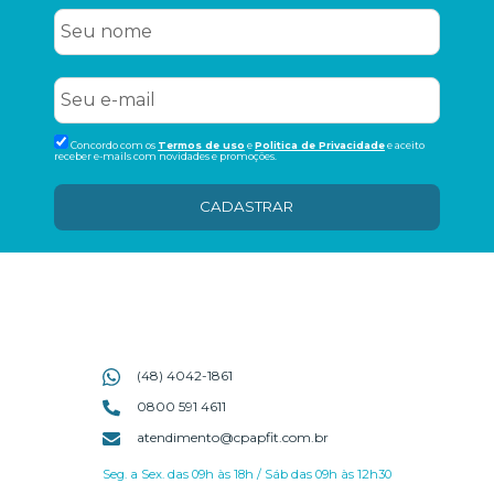
Concordo com os
Termos de uso
e
Politica de Privacidade
e aceito
receber e-mails com novidades e promoções.
CADASTRAR
(48) 4042-1861
0800 591 4611
atendimento@cpapfit.com.br
Seg. a Sex. das 09h às 18h / Sáb das 09h às 12h30