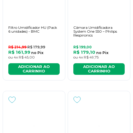
Filtro Umidificador HU (Pack
Câmara Umidificadora
6 unidades) - BMC
System One S50 – Philips
Respironics
R$ 214,99
R$ 179,99
R$ 199,00
R$ 161,99
R$ 179,10
no
Pix
no
Pix
ou
4x
R$ 45,00
ou
4x
R$ 49,75
ADICIONAR AO
ADICIONAR AO
CARRINHO
CARRINHO