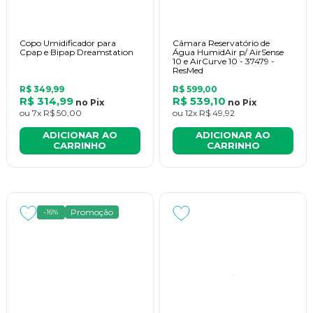
Copo Umidificador para
Câmara Reservatório de
Cpap e Bipap Dreamstation
Água HumidAir p/ AirSense
10 e AirCurve 10 - 37479 -
ResMed
R$ 349,99
R$ 599,00
R$ 314,99
R$ 539,10
no
Pix
no
Pix
ou
7x
R$ 50,00
ou
12x
R$ 49,92
ADICIONAR AO
ADICIONAR AO
CARRINHO
CARRINHO
Promoção
-16%