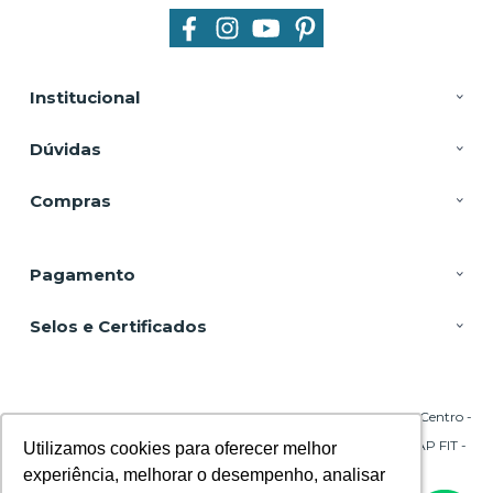
Institucional
Dúvidas
Compras
Pagamento
Selos e Certificados
DSP Equipamentos, Rua Emílio Blum - 131 - Sala 206 Torre A - Centro -
88020-010 - Florianópolis - SC
CNPJ: 29.695.217/0001-45 | © Todos os direitos reservados - CPAP FIT -
Utilizamos cookies para oferecer melhor
Utilizamos cookies para oferecer melhor
2026
experiência, melhorar o desempenho, analisar
experiência, melhorar o desempenho, analisar