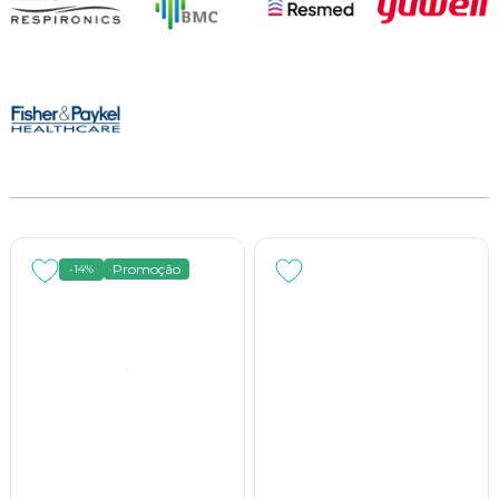
Promoção
-14%