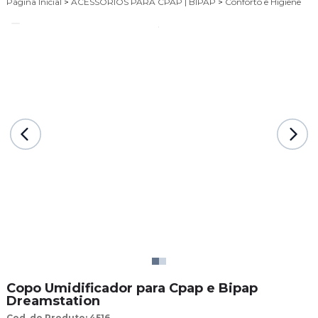
Página Inicial
>
ACESSÓRIOS PARA CPAP | BIPAP
>
Conforto e Higiene
Copo Umidificador para Cpap e Bipap
Dreamstation
Cod. do Produto: 4516