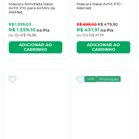
Máscara Almofada Nasal
Máscara Nasal AirFit P10 -
AirFit P10 para AirMini da
Resmed
ResMed
R$ 1.399,00
R$ 699,00
R$ 479,90
R$ 1.259,10
R$ 431,91
no
Pix
no
Pix
ou
12x
R$ 116,58
ou
10x
R$ 47,99
ADICIONAR AO
ADICIONAR AO
CARRINHO
CARRINHO
Promoção
-41%