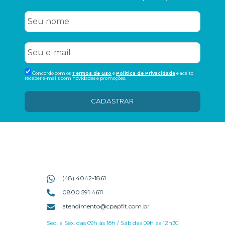
Concordo com os
Termos de uso
e
Politica de Privacidade
e aceito
receber e-mails com novidades e promoções.
CADASTRAR
(48) 4042-1861
0800 591 4611
atendimento@cpapfit.com.br
Seg. a Sex. das 09h às 18h / Sáb das 09h às 12h30