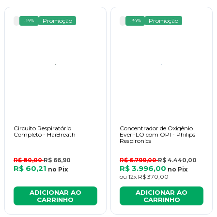
Promoção
Promoção
-16%
-34%
Circuito Respiratório
Concentrador de Oxigênio
Completo - HaiBreath
EverFLO com OPI - Philips
Respironics
R$ 80,00
R$ 66,90
R$ 6.799,00
R$ 4.440,00
R$ 60,21
R$ 3.996,00
no
Pix
no
Pix
ou
12x
R$ 370,00
ADICIONAR AO
ADICIONAR AO
CARRINHO
CARRINHO