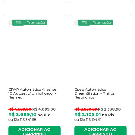
Promoção
Promoção
-10%
-17%
CPAP Automático Airsense
Cpap Automático
10 Autoset c/ Umidificador -
DreamStation - Philips
Resmed
Respironics
R$ 4.599,00
R$ 4.099,00
R$ 2.850,99
R$ 2.338,90
R$ 3.689,10
R$ 2.105,01
no
Pix
no
Pix
ou
12x
R$ 341,58
ou
12x
R$ 194,91
ADICIONAR AO
ADICIONAR AO
CARRINHO
CARRINHO