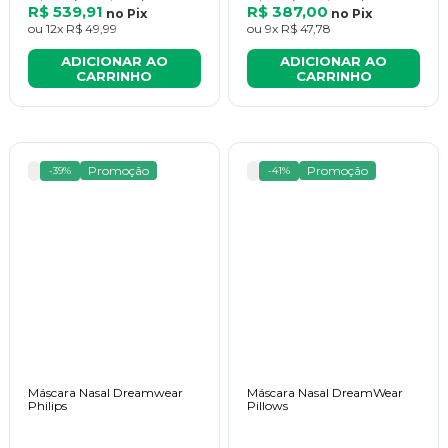
R$ 539,91
R$ 387,00
no
Pix
no
Pix
ou
12x
R$ 49,99
ou
9x
R$ 47,78
ADICIONAR AO
ADICIONAR AO
CARRINHO
CARRINHO
Promoção
Promoção
-39%
-41%
Máscara Nasal Dreamwear
Máscara Nasal DreamWear
Philips
Pillows