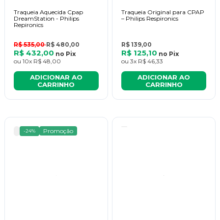
Traqueia Aquecida Cpap
Traqueia Original para CPAP
DreamStation - Philips
– Philips Respironics
Repironics
R$ 535,00
R$ 480,00
R$ 139,00
R$ 432,00
R$ 125,10
no
Pix
no
Pix
ou
10x
R$ 48,00
ou
3x
R$ 46,33
ADICIONAR AO
ADICIONAR AO
CARRINHO
CARRINHO
Promoção
-24%