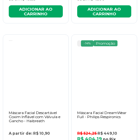
ADICIONAR AO
ADICIONAR AO
CARRINHO
CARRINHO
Promoção
-14%
Máscara Facial Descartável
Máscara Facial DreamWear
Coxim Inflável com Válvula e
Full - Philips Respironics
Gancho - Haibreath
A partir de:
R$ 10,90
R$ 524,25
R$ 449,10
R$ 404,19
no
Pix