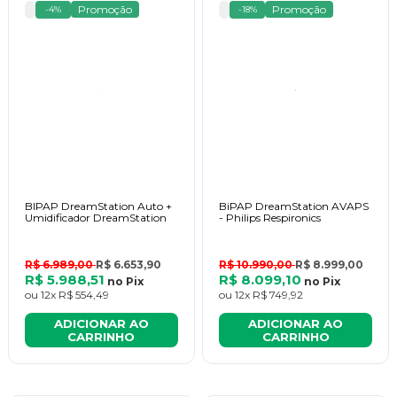
Promoção
Promoção
-4%
-18%
BIPAP DreamStation Auto +
BiPAP DreamStation AVAPS
Umidificador DreamStation
- Philips Respironics
R$ 6.989,00
R$ 6.653,90
R$ 10.990,00
R$ 8.999,00
R$ 5.988,51
R$ 8.099,10
no
Pix
no
Pix
ou
12x
R$ 554,49
ou
12x
R$ 749,92
ADICIONAR AO
ADICIONAR AO
CARRINHO
CARRINHO