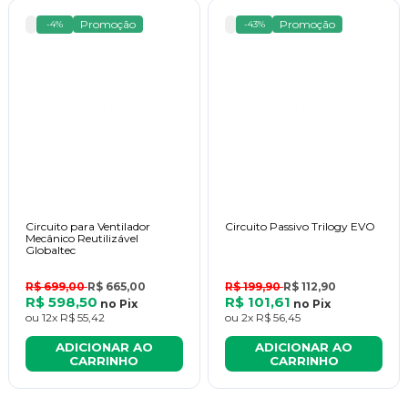
Promoção
Promoção
-4%
-43%
Circuito para Ventilador
Circuito Passivo Trilogy EVO
Mecânico Reutilizável
Globaltec
R$ 699,00
R$ 665,00
R$ 199,90
R$ 112,90
R$ 598,50
R$ 101,61
no
Pix
no
Pix
ou
12x
R$ 55,42
ou
2x
R$ 56,45
ADICIONAR AO
ADICIONAR AO
CARRINHO
CARRINHO