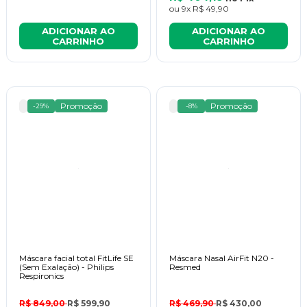
ou
9x
R$ 49,90
ADICIONAR AO
ADICIONAR AO
CARRINHO
CARRINHO
Promoção
Promoção
-29%
-8%
Máscara facial total FitLife SE
Máscara Nasal AirFit N20 -
(Sem Exalação) - Philips
Resmed
Respironics
R$ 849,00
R$ 599,90
R$ 469,90
R$ 430,00