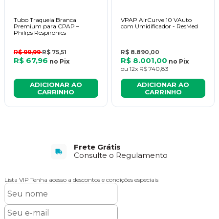
Tubo Traqueia Branca
VPAP AirCurve 10 VAuto
Premium para CPAP –
com Umidificador - ResMed
Philips Respironics
R$ 99,99
R$ 75,51
R$ 8.890,00
R$ 67,96
R$ 8.001,00
no
Pix
no
Pix
ou
12x
R$ 740,83
ADICIONAR AO
ADICIONAR AO
CARRINHO
CARRINHO
Frete Grátis
Consulte o Regulamento
Lista VIP
Tenha acesso a descontos e condições especiais