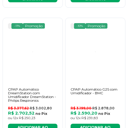
Promoção
Promoção
-11%
-10%
CPAP Automático
CPAP Automático G2S com
DreamStation com
Umidificador - BMC
Umidificador DreamStation -
Philips Respironics
R$ 3.377,62
R$ 3.002,80
R$ 3.199,00
R$ 2.878,00
R$ 2.702,52
R$ 2.590,20
no
Pix
no
Pix
ou
12x
R$ 250,23
ou
12x
R$ 239,83
ADICIONAR AO
ADICIONAR AO