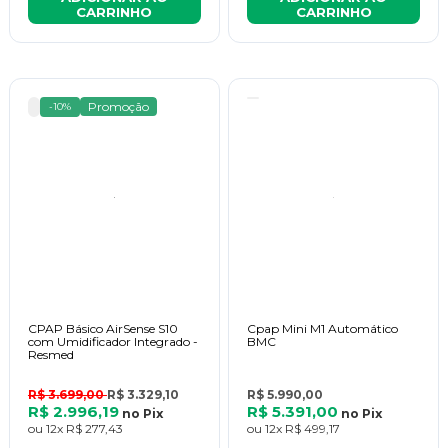
CARRINHO
CARRINHO
Promoção
-10%
CPAP Básico AirSense S10
Cpap Mini M1 Automático
com Umidificador Integrado -
BMC
Resmed
R$ 3.699,00
R$ 3.329,10
R$ 5.990,00
R$ 2.996,19
R$ 5.391,00
no
Pix
no
Pix
ou
12x
R$ 277,43
ou
12x
R$ 499,17