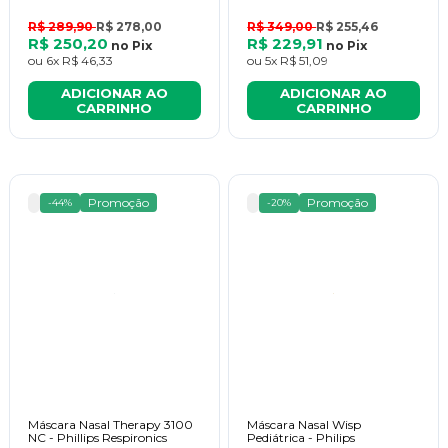
R$ 289,90
R$ 278,00
R$ 349,00
R$ 255,46
R$ 250,20
R$ 229,91
no
Pix
no
Pix
ou
6x
R$ 46,33
ou
5x
R$ 51,09
ADICIONAR AO
ADICIONAR AO
CARRINHO
CARRINHO
Promoção
Promoção
-44%
-20%
Máscara Nasal Therapy 3100
Máscara Nasal Wisp
NC - Phillips Respironics
Pediátrica - Philips