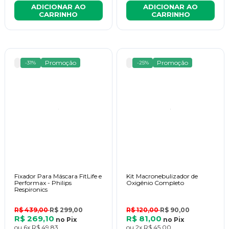
ADICIONAR AO
ADICIONAR AO
CARRINHO
CARRINHO
Promoção
Promoção
-31%
-25%
Fixador Para Máscara FitLife e
Kit Macronebulizador de
Performax - Philips
Oxigênio Completo
Respironics
R$ 439,00
R$ 299,00
R$ 120,00
R$ 90,00
R$ 269,10
R$ 81,00
no
Pix
no
Pix
ou
6x
R$ 49,83
ou
2x
R$ 45,00