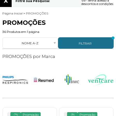
x
VIP
Tenha acesso a
Filtre sua Pesquisa:
descontos e condições
Página Inicial
>
PROMOÇÕES
PROMOÇÕES
36
Produtos em
1
página
NOME A-Z
FILTRAR
PROMOÇÕES por Marca
Promoção
Promoção
-7%
-3%