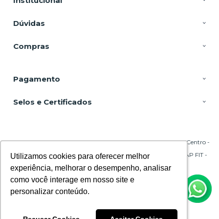
Institucional
Dúvidas
Compras
Pagamento
Selos e Certificados
DSP Equipamentos, Rua Emílio Blum - 131 - Sala 206 Torre A - Centro -
88020-010 - Florianópolis - SC
CNPJ: 29.695.217/0001-45 | © Todos os direitos reservados - CPAP FIT -
Utilizamos cookies para oferecer melhor
Utilizamos cookies para oferecer melhor
2026
experiência, melhorar o desempenho, analisar
experiência, melhorar o desempenho, analisar
como você interage em nosso site e
como você interage em nosso site e
personalizar conteúdo.
personalizar conteúdo.