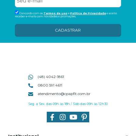
Concordo com os
Termos de uso
e
Politica de Privacidade
e aceito
receber e-mails com novidades e promoções.
CADASTRAR
(48) 4042-1861
0800 591 4611
atendimento@cpapfit.com.br
Seg. a Sex. das 09h às 18h / Sáb das 09h às 12h30