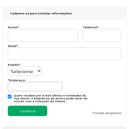
Cadastre-se para Solicitar Informações
Nome
*
:
Telefone
*
:
Email
*
:
Estado
*
:
*Endereço:
Quero receber por e-mail ofertas e novidades da
loja virtual. A frequência de envios pode variar de
acordo com a interação do cliente.
*
Campos obrigatórios