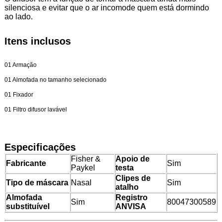
silenciosa e evitar que o ar incomode quem está dormindo
ao lado.
Itens inclusos
01 Armação
01 Almofada no tamanho selecionado
01 Fixador
01 Filtro difusor lavável
Especificações
Fisher &
Apoio de
Fabricante
Sim
Paykel
testa
Clipes de
Tipo de máscara
Nasal
Sim
atalho
Almofada
Registro
Sim
80047300589
substituível
ANVISA