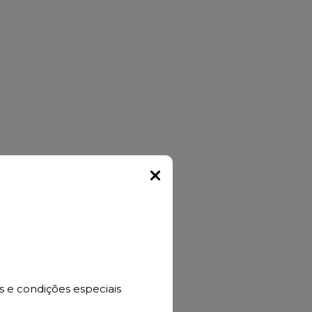
Popup
 e condições especiais