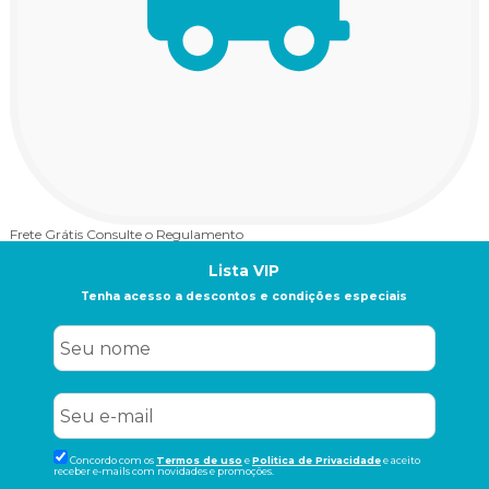
Frete Grátis
Consulte o Regulamento
1
Lista VIP
Tenha acesso a descontos e condições especiais
Concordo com os
Termos de uso
e
Politica de Privacidade
e aceito
receber e-mails com novidades e promoções.