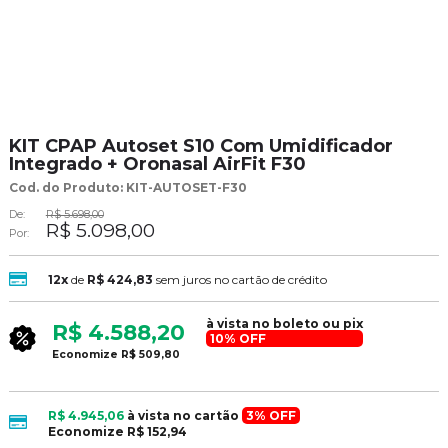
KIT CPAP Autoset S10 Com Umidificador
Integrado + Oronasal AirFit F30
Cod. do Produto: KIT-AUTOSET-F30
De:
R$ 5.698,00
R$ 5.098,00
Por:
12x
de
R$ 424,83
sem juros no cartão de crédito
à vista no boleto ou pix
R$ 4.588,20
10% OFF
Economize
R$ 509,80
R$ 4.945,06
à vista no cartão
3% OFF
Economize
R$ 152,94