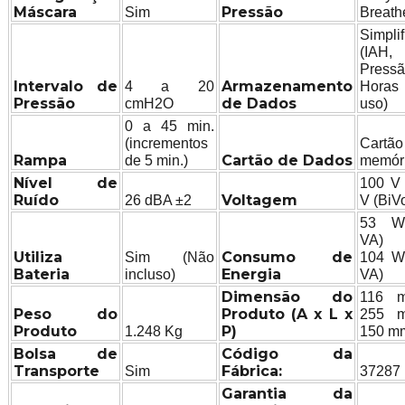
Máscara
Pressão
Sim
Breath
Simpli
(IAH,
Pressã
Intervalo de
Armazenamento
4 a 20
Hora
Pressão
de Dados
cmH2O
uso)
0 a 45 min.
(incrementos
Cartã
Rampa
Cartão de Dados
de 5 min.)
memór
Nível de
100 V 
Ruído
Voltagem
26 dBA ±2
V (BiVo
53 W
VA) P
Utiliza
Consumo de
Sim (Não
104 W
Bateria
Energia
incluso)
VA)
Dimensão do
116 
Peso do
Produto (A x L x
255 
Produto
P)
1.248 Kg
150 m
Bolsa de
Código da
Transporte
Fábrica:
Sim
37287
Garantia da