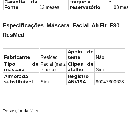
Garantia da
traqueia e
Fonte
reservatório
12 meses
03 me
Especificações Máscara Facial AirFit F30 –
ResMed
Apoio de
Fabricante
testa
ResMed
Não
Tipo de
Clipes de
Facial (nariz
máscara
atalho
e boca)
Sim
Almofada
Registro
substituível
ANVISA
Sim
80047300628
Descrição da Marca