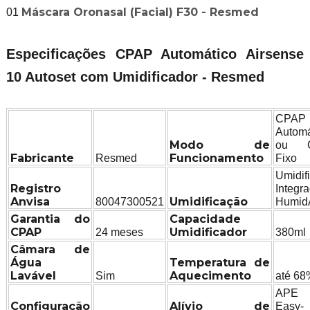
Máscara Oronasal (Facial) F30 - Resmed
01
Especificações CPAP Automático Airsense
10 Autoset com Umidificador - Resmed
CPAP
Automá
Modo de
ou 
Fabricante
Funcionamento
Resmed
Fixo
Umidif
Registro
Integr
Anvisa
Umidificação
80047300521
Humid
Garantia do
Capacidade
CPAP
Umidificador
24 meses
380ml
Câmara de
Água
Temperatura de
Lavável
Aquecimento
Sim
até 68
APE
Configuração
Alívio de
Easy-