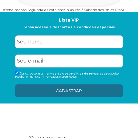
Atendimento
Segunda à Sexta das 9h as 18h / Sabado das 9h às 12h30
Lista VIP
Tenha acesso a descontos e condições especiais
Concordo com os
Termos de uso
e
Politica de Privacidade
e aceito
receber e-mails com novidades e promoções.
CADASTRAR
(48) 4042-1861