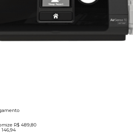
agamento
omize
R$ 489,80
 146,94