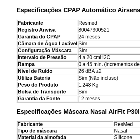
Especificações CPAP Automático Airsens
Fabricante
Resmed
Registro Anvisa
80047300521
Garantia do CPAP
24 meses
Câmara de Água Lavável
Sim
Configuração Máscara
Sim
Intervalo de Pressão
4 a 20 cmH2O
Rampa
0 a 45 min. (incrementos de
Nível de Ruído
26 dBA ±2
Utiliza Bateria
Sim (Não incluso)
Peso do Produto
1.248 Kg
Bolsa de Transporte
Sim
Garantia da Fonte
12 meses
Especificações Máscara Nasal AirFit P30
Fabricante
ResMed
Tipo de máscara
Nasal
Material da almofada
Silicone