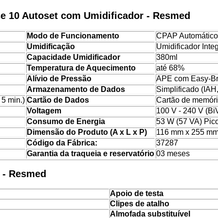
e 10 Autoset com Umidificador - Resmed
Modo de Funcionamento
CPAP Automático
Umidificação
Umidificador Int
Capacidade Umidificador
380ml
Temperatura de Aquecimento
até 68%
Alívio de Pressão
APE com Easy-Br
Armazenamento de Dados
Simplificado (IAH
 5 min.)
Cartão de Dados
Cartão de memór
Voltagem
100 V - 240 V (BiV
Consumo de Energia
53 W (57 VA) Pic
Dimensão do Produto (A x L x P)
116 mm x 255 mm
Código da Fábrica:
37287
Garantia da traqueia e reservatório
03 meses
i - Resmed
Apoio de testa
Clipes de atalho
Almofada substituível