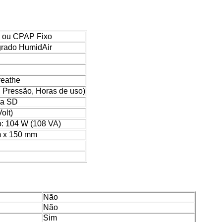
 ou CPAP Fixo
egrado HumidAir
eathe
, Pressão, Horas de uso)
ia SD
olt)
o: 104 W (108 VA)
 x 150 mm
Não
Não
Sim