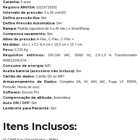
Garantia:
5 anos
Registro ANVISA:
10216710331
Intervalo de pressão:
4 a 20 cmH2O
Define pressão fixa:
Sim
Define Pressão Automática:
Sim
Rampa:
Padrão (ajustável de 0 a 45 min.) e SmartRamp
Compensa vazamento:
Sim
Alívio de pressão:
A-Flex, C-Flex, C-Flex +
Medidas:
(A x L x C): 8,4 cm x 19,3 cm x 15,7 cm
Peso:
0,725 Kg
Requisitos elétricos:
100-240 VAC, 50/60 Hz, 2.0-1.0 A Transformador
80W/12V/6,67A
Consumo de energia:
N/D
Aceita bateria (acessório não incluso):
Sim
Cartão de dados:
Cartão SD ou WiFi
Armazenamento de Dados:
Completo (IA, IH, IAH, IAC, Fuga, LF, RERA,
Pressão, Horas de uso)
Software:
Encore Pro
Compensação de altitude:
Automática
Auto ON / OFF:
Sim
Lembrete para Paciente:
Sim
Itens Inclusos:
01 CPAP Auto DreamStation – Philips