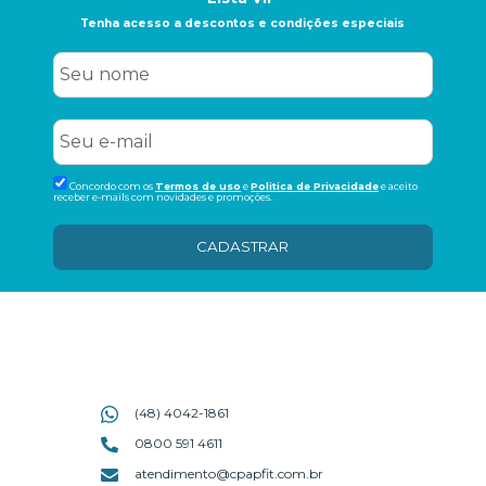
Tenha acesso a descontos e condições especiais
Concordo com os
Termos de uso
e
Politica de Privacidade
e aceito
receber e-mails com novidades e promoções.
CADASTRAR
(48) 4042-1861
0800 591 4611
atendimento@cpapfit.com.br