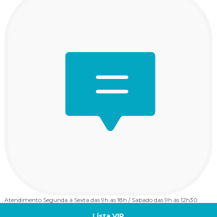
Atendimento
Frete Grátis
Consulte o Regulamento
Segunda à Sexta das 9h as 18h / Sabado das 9h às 12h30
Lista VIP