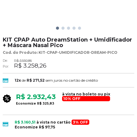
KIT CPAP Auto DreamStation + Umidificador
+ Máscara Nasal Pico
Cod. do Produto: KIT-CPAP-UMIDIFICADOR-DREAM-PICO
De:
R$ 3.550,86
R$ 3.258,26
Por:
12x
de
R$ 271,52
sem juros no cartão de crédito
à vista no boleto ou pix
R$ 2.932,43
10% OFF
Economize
R$ 325,83
R$ 3.160,51
à vista no cartão
3% OFF
Economize
R$ 97,75