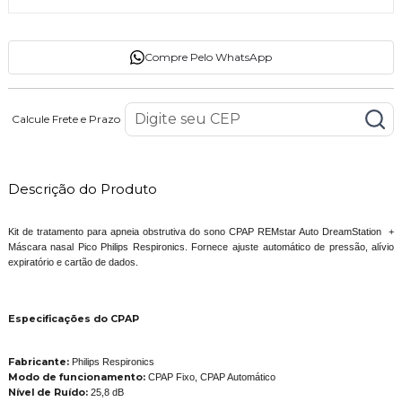
Compre Pelo WhatsApp
Calcule Frete e Prazo
Descrição do Produto
Kit de tratamento para apneia obstrutiva do sono CPAP REMstar Auto DreamStation +
Máscara nasal Pico Philips Respironics. Fornece ajuste automático de pressão, alívio
expiratório e cartão de dados.
Especificações do CPAP
Fabricante:
Philips Respironics
Modo de funcionamento:
CPAP Fixo, CPAP Automático
Nível de Ruído:
25,8 dB