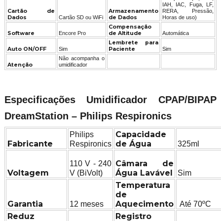
IAH, IAC, Fuga, LF,
Cartão de
Armazenamento
RERA, Pressão,
Dados
Cartão SD ou WiFi
de Dados
Horas de uso)
Compensação
Software
Encore Pro
de Altitude
Automática
Lembrete para
Auto ON/OFF
Sim
Paciente
Sim
Não acompanha o
Atenção
umidificador
Especificações Umidificador CPAP/BIPAP
DreamStation – Philips Respironics
Capacidade
Philips
Fabricante
de Água
Respironics
325ml
Câmara de
110 V - 240
Voltagem
Água Lavável
V (BiVolt)
Sim
Temperatura
de
Garantia
Aquecimento
12 meses
Até 70ºC
Reduz
Registro