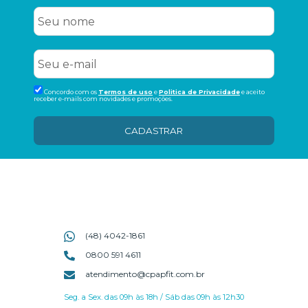
Concordo com os
Termos de uso
e
Politica de Privacidade
e aceito
receber e-mails com novidades e promoções.
CADASTRAR
(48) 4042-1861
0800 591 4611
atendimento@cpapfit.com.br
Seg. a Sex. das 09h às 18h / Sáb das 09h às 12h30