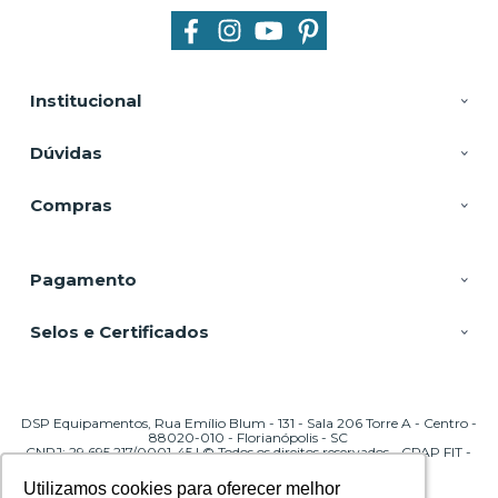
Institucional
Dúvidas
Compras
Pagamento
Selos e Certificados
DSP Equipamentos, Rua Emílio Blum - 131 - Sala 206 Torre A - Centro -
88020-010 - Florianópolis - SC
CNPJ: 29.695.217/0001-45 | © Todos os direitos reservados - CPAP FIT -
2026
Utilizamos cookies para oferecer melhor
Utilizamos cookies para oferecer melhor