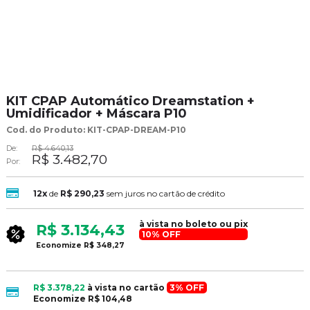
KIT CPAP Automático Dreamstation +
Umidificador + Máscara P10
Cod. do Produto: KIT-CPAP-DREAM-P10
De:
R$ 4.640,13
R$ 3.482,70
Por:
12x
de
R$ 290,23
sem juros no cartão de crédito
à vista no boleto ou pix
R$ 3.134,43
10% OFF
Economize
R$ 348,27
R$ 3.378,22
à vista no cartão
3% OFF
Economize
R$ 104,48