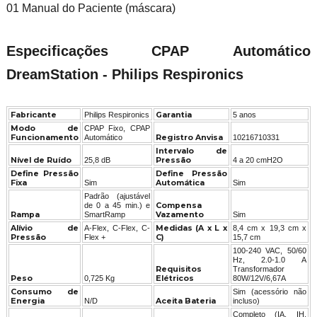
01 Manual do Paciente (máscara)
Especificações CPAP Automático
DreamStation - Philips Respironics
Fabricante
Philips Respironics
Garantia
5 anos
Modo de
CPAP Fixo, CPAP
Funcionamento
Automático
Registro Anvisa
10216710331
Intervalo de
Nível de Ruído
25,8 dB
Pressão
4 a 20 cmH2O
Define Pressão
Define Pressão
Fixa
Sim
Automática
Sim
Padrão (ajustável
de 0 a 45 min.) e
Compensa
Rampa
SmartRamp
Vazamento
Sim
Alívio de
A-Flex, C-Flex, C-
Medidas (A x L x
8,4 cm x 19,3 cm x
Pressão
Flex +
C)
15,7 cm
100-240 VAC, 50/60
Hz, 2.0-1.0 A
Requisitos
Transformador
Peso
0,725 Kg
Elétricos
80W/12V/6,67A
Consumo de
Sim (acessório não
Energia
N/D
Aceita Bateria
incluso)
Completo (IA, IH,