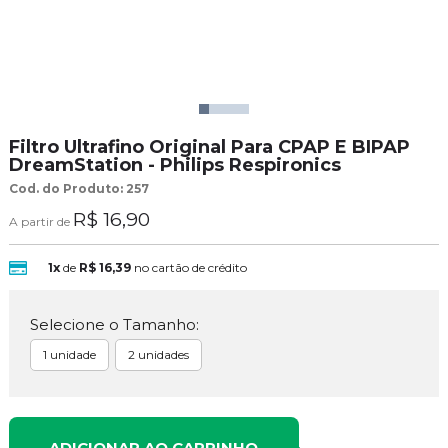
Filtro Ultrafino Original Para CPAP E BIPAP
DreamStation - Philips Respironics
Cod. do Produto: 257
R$ 16,90
A partir de
1x
de
R$ 16,39
no cartão de crédito
Selecione o Tamanho:
1 unidade
2 unidades
ADICIONAR AO CARRINHO