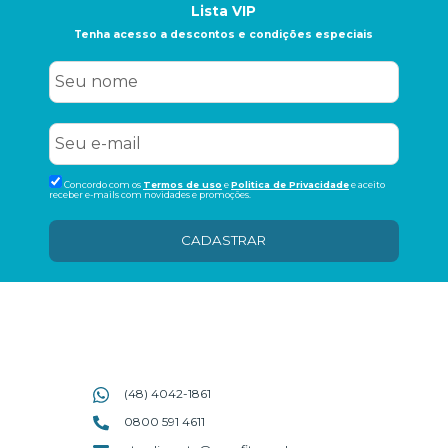
Lista VIP
Tenha acesso a descontos e condições especiais
Concordo com os
Termos de uso
e
Politica de Privacidade
e aceito
receber e-mails com novidades e promoções.
CADASTRAR
(48) 4042-1861
0800 591 4611