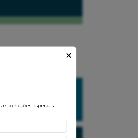
Popup
 e condições especiais