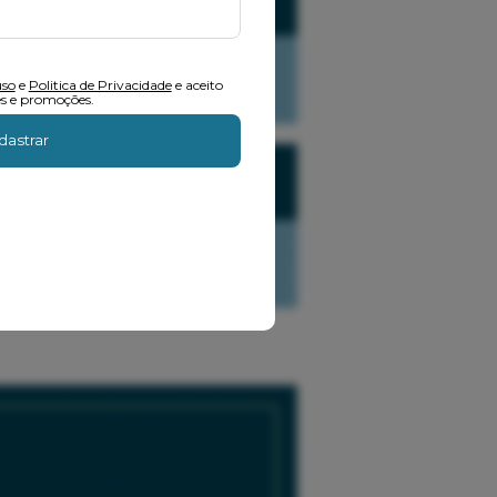
uso
e
Politica de Privacidade
e aceito
s e promoções.
dastrar