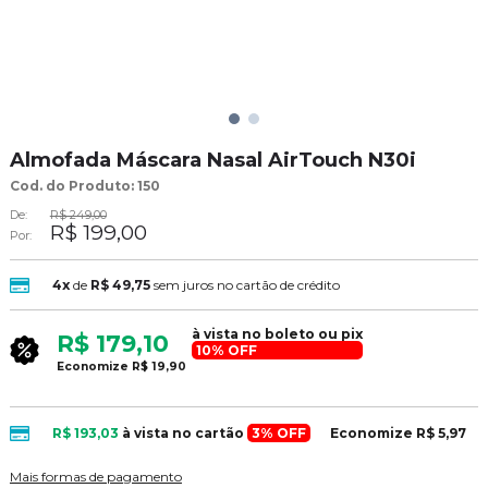
Almofada Máscara Nasal AirTouch N30i
Cod. do Produto: 150
De:
R$ 249,00
R$ 199,00
Por:
4x
de
R$ 49,75
sem juros no cartão de crédito
à vista no boleto ou pix
R$ 179,10
10% OFF
Economize
R$ 19,90
R$ 193,03
à vista no cartão
3% OFF
Economize
R$ 5,97
Mais formas de pagamento