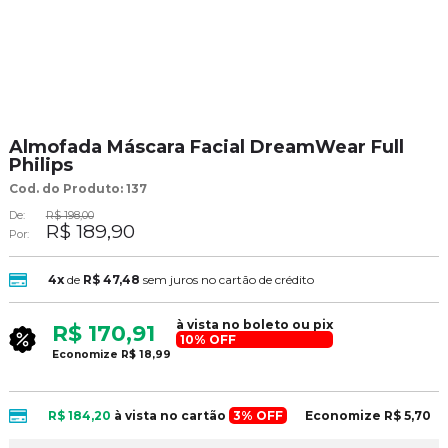
Almofada Máscara Facial DreamWear Full
Philips
Cod. do Produto: 137
De:
R$ 198,00
R$ 189,90
Por:
4x
de
R$ 47,48
sem juros no cartão de crédito
à vista no boleto ou pix
R$ 170,91
10% OFF
Economize
R$ 18,99
R$ 184,20
à vista no cartão
3% OFF
Economize
R$ 5,70