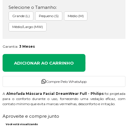
Selecione o Tamanho:
Grande (L)
Pequeno (S)
Médio (M)
Médio/Largo (MW)
Garantia:
3 Meses
ADICIONAR AO CARRINHO
Compre Pelo WhatsApp
A
Almofada Máscara Facial DreamWear Full - Philips
foi projetada
para o conforto durante o uso, fornecendo uma vedação eficaz, com
contato mínimo que evita marcas vermelhas, desconforto e irritação.
Aproveite e compre junto
Você está visualizando