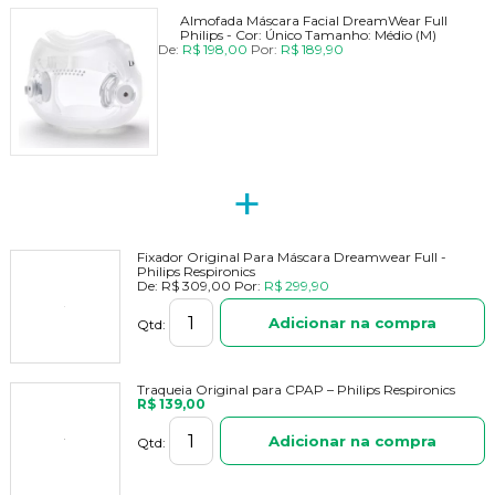
Almofada Máscara Facial DreamWear Full
Philips -
Cor:
Único
Tamanho:
Médio (M)
De:
R$ 198,00
Por:
R$ 189,90
+
Fixador Original Para Máscara Dreamwear Full -
Philips Respironics
De:
R$ 309,00
Por:
R$ 299,90
Adicionar na compra
Qtd:
Traqueia Original para CPAP – Philips Respironics
R$ 139,00
Adicionar na compra
Qtd: