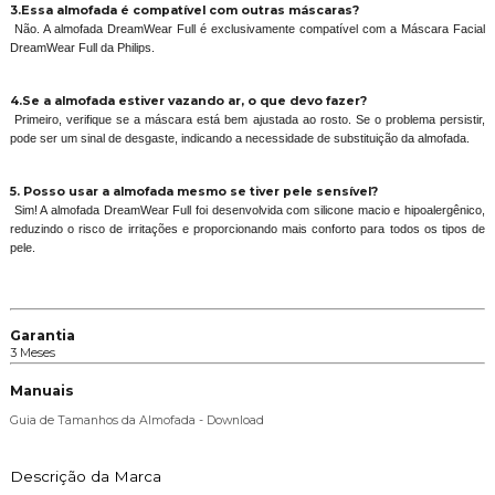
3.Essa almofada é compatível com outras máscaras?
Não. A almofada DreamWear Full é exclusivamente compatível com a Máscara Facial
DreamWear Full da Philips.
4.Se a almofada estiver vazando ar, o que devo fazer?
Primeiro, verifique se a máscara está bem ajustada ao rosto. Se o problema persistir,
pode ser um sinal de desgaste, indicando a necessidade de substituição da almofada.
5. Posso usar a almofada mesmo se tiver pele sensível?
Sim! A almofada DreamWear Full foi desenvolvida com silicone macio e hipoalergênico,
reduzindo o risco de irritações e proporcionando mais conforto para todos os tipos de
pele.
Garantia
3 Meses
Manuais
Guia de Tamanhos da Almofada - Download
Descrição da Marca