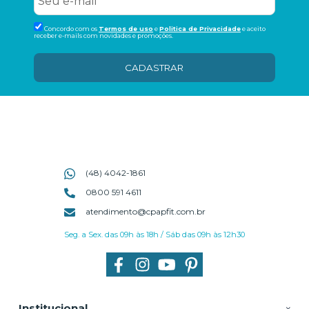
Concordo com os
Termos de uso
e
Politica de Privacidade
e aceito
receber e-mails com novidades e promoções.
CADASTRAR
(48) 4042-1861
0800 591 4611
atendimento@cpapfit.com.br
Seg. a Sex. das 09h às 18h / Sáb das 09h às 12h30
Institucional