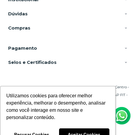
Dúvidas
Compras
Pagamento
Selos e Certificados
DSP Equipamentos, Rua Emílio Blum - 131 - Sala 206 Torre A - Centro -
88020-010 - Florianópolis - SC
CNPJ: 29.695.217/0001-45 | © Todos os direitos reservados - CPAP FIT -
Utilizamos cookies para oferecer melhor
Utilizamos cookies para oferecer melhor
2026
experiência, melhorar o desempenho, analisar
experiência, melhorar o desempenho, analisar
como você interage em nosso site e
como você interage em nosso site e
personalizar conteúdo.
personalizar conteúdo.
Recusar Cookies
Recusar Cookies
Aceitar Cookies
Aceitar Cookies