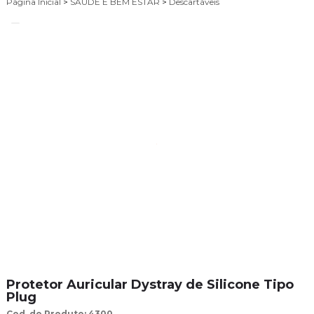
Página Inicial
>
SAÚDE E BEM ESTAR
>
Descartáveis
Protetor Auricular Dystray de Silicone Tipo
Plug
Cod. do Produto: 4300