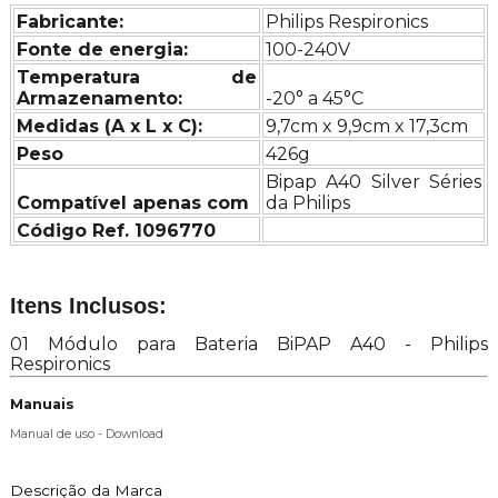
Fabricante:
Philips Respironics
Fonte de energia:
100-240V
Temperatura de
Armazenamento:
-20° a 45°C
Medidas (A x L x C):
9,7cm x 9,9cm x 17,3cm
Peso
426g
Bipap A40 Silver Séries
Compatível apenas com
da Philips
Código Ref. 1096770
Itens Inclusos:
01 Módulo para Bateria BiPAP A40 - Philips
Respironics
Manuais
Manual de uso - Download
Descrição da Marca