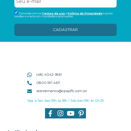
Concordo com os
Termos de uso
e
Politica de Privacidade
e aceito
receber e-mails com novidades e promoções.
CADASTRAR
(48) 4042-1861
0800 591 4611
atendimento@cpapfit.com.br
Seg. a Sex. das 09h às 18h / Sáb das 09h às 12h30