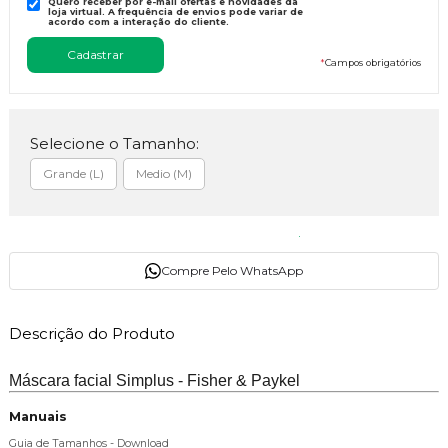
Quero receber por e-mail ofertas e novidades da
loja virtual. A frequência de envios pode variar de
acordo com a interação do cliente.
*
Campos obrigatórios
Selecione o Tamanho:
Grande (L)
Medio (M)
Compre Pelo WhatsApp
Descrição do Produto
Máscara facial Simplus - Fisher & Paykel
Manuais
Guia de Tamanhos - Download