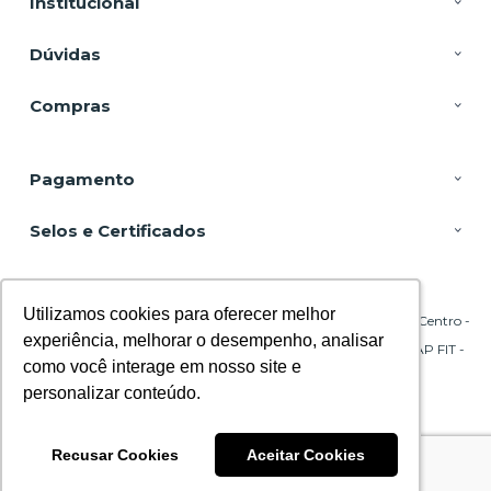
Institucional
Dúvidas
Compras
Pagamento
Selos e Certificados
Utilizamos cookies para oferecer melhor
Utilizamos cookies para oferecer melhor
DSP Equipamentos, Rua Emílio Blum - 131 - Sala 206 Torre A - Centro -
88020-010 - Florianópolis - SC
experiência, melhorar o desempenho, analisar
experiência, melhorar o desempenho, analisar
CNPJ: 29.695.217/0001-45 | © Todos os direitos reservados - CPAP FIT -
2026
como você interage em nosso site e
como você interage em nosso site e
personalizar conteúdo.
personalizar conteúdo.
Recusar Cookies
Recusar Cookies
Aceitar Cookies
Aceitar Cookies