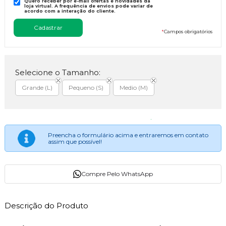
Quero receber por e-mail ofertas e novidades da
loja virtual. A frequência de envios pode variar de
acordo com a interação do cliente.
*
Campos obrigatórios
Selecione o Tamanho:
Grande (L)
Pequeno (S)
Medio (M)
Preencha o formulário acima e entraremos em contato
assim que possível!
Compre Pelo WhatsApp
Descrição do Produto