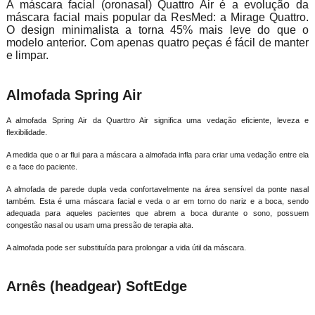
A máscara facial (oronasal) Quattro Air é a evolução da
máscara facial mais popular da ResMed: a Mirage Quattro.
O design minimalista a torna 45% mais leve do que o
modelo anterior. Com apenas quatro peças é fácil de manter
e limpar.
Almofada Spring Air
A almofada Spring Air da Quarttro Air significa uma vedação eficiente, leveza e
flexibilidade.
A medida que o ar flui para a máscara a almofada infla para criar uma vedação entre ela
e a face do paciente.
A almofada de parede dupla veda confortavelmente na área sensível da ponte nasal
também. Esta é uma máscara facial e veda o ar em torno do nariz e a boca, sendo
adequada para aqueles pacientes que abrem a boca durante o sono, possuem
congestão nasal ou usam uma pressão de terapia alta.
A almofada pode ser substituída para prolongar a vida útil da máscara.
Arnês (headgear) SoftEdge