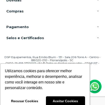
Dúvidas
Compras
Pagamento
Selos e Certificados
DSP Equipamentos, Rua Emílio Blum - 131 - Sala 206 Torre A - Centro -
88020-010 - Florianópolis - SC
CNPJ: 29.695.217/0001-45 | © Todos os direitos reservados - CPAP FIT -
2026
Utilizamos cookies para oferecer melhor
Utilizamos cookies para oferecer melhor
experiência, melhorar o desempenho, analisar
experiência, melhorar o desempenho, analisar
como você interage em nosso site e
como você interage em nosso site e
personalizar conteúdo.
personalizar conteúdo.
Recusar Cookies
Recusar Cookies
Aceitar Cookies
Aceitar Cookies