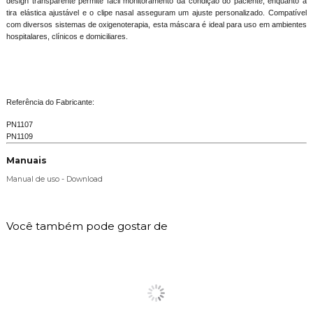
design transparente permite fácil monitoramento da condição do paciente, enquanto a
tira elástica ajustável e o clipe nasal asseguram um ajuste personalizado. Compatível
com diversos sistemas de oxigenoterapia, esta máscara é ideal para uso em ambientes
hospitalares, clínicos e domiciliares.
Referência do Fabricante:
PN1107
PN1109
Manuais
Manual de uso - Download
Você também pode gostar de