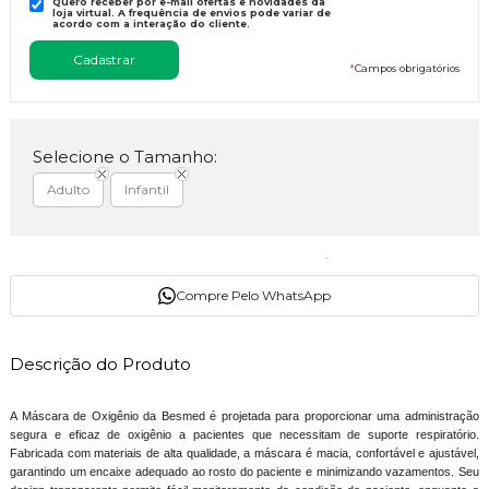
Quero receber por e-mail ofertas e novidades da
loja virtual. A frequência de envios pode variar de
acordo com a interação do cliente.
*
Campos obrigatórios
Selecione o Tamanho:
Adulto
Infantil
Compre Pelo WhatsApp
Descrição do Produto
A Máscara de Oxigênio da Besmed é projetada para proporcionar uma administração
segura e eficaz de oxigênio a pacientes que necessitam de suporte respiratório.
Fabricada com materiais de alta qualidade, a máscara é macia, confortável e ajustável,
garantindo um encaixe adequado ao rosto do paciente e minimizando vazamentos. Seu