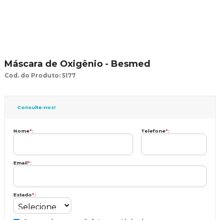
Máscara de Oxigênio - Besmed
Cod. do Produto: 5177
Consulte-nos!
Nome
*
:
Telefone
*
:
Email
*
:
Estado
*
: