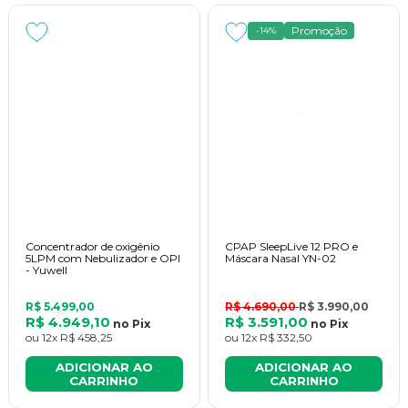
Promoção
-14%
Concentrador de oxigênio
CPAP SleepLive 12 PRO e
5LPM com Nebulizador e OPI
Máscara Nasal YN-02
- Yuwell
R$ 5.499,00
R$ 4.690,00
R$ 3.990,00
R$ 4.949,10
R$ 3.591,00
no
Pix
no
Pix
ou
12x
R$ 458,25
ou
12x
R$ 332,50
ADICIONAR AO
ADICIONAR AO
CARRINHO
CARRINHO