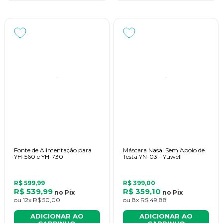
Fonte de Alimentação para
Máscara Nasal Sem Apoio de
YH-560 e YH-730
Testa YN-03 - Yuwell
R$ 599,99
R$ 399,00
R$ 539,99
R$ 359,10
no
Pix
no
Pix
ou
12x
R$ 50,00
ou
8x
R$ 49,88
ADICIONAR AO
ADICIONAR AO