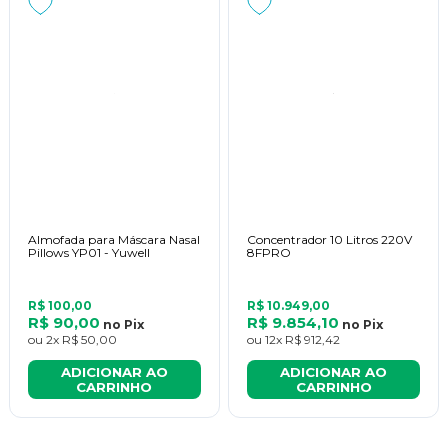
Almofada para Máscara Nasal
Concentrador 10 Litros 220V
Pillows YP01 - Yuwell
8FPRO
R$ 100,00
R$ 10.949,00
R$ 90,00
R$ 9.854,10
no
Pix
no
Pix
ou
2x
R$ 50,00
ou
12x
R$ 912,42
ADICIONAR AO
ADICIONAR AO
CARRINHO
CARRINHO