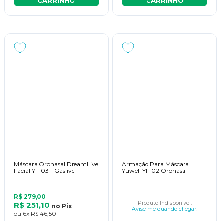
CARRINHO
CARRINHO
Máscara Oronasal DreamLive
Armação Para Máscara
Facial YF-03 - Gaslive
Yuwell YF-02 Oronasal
R$ 279,00
Produto Indisponível.
R$ 251,10
no
Pix
Avise-me quando chegar!
ou
6x
R$ 46,50