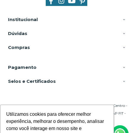
Institucional
Dúvidas
Compras
Pagamento
Selos e Certificados
DSP Equipamentos, Rua Emílio Blum - 131 - Sala 206 Torre A - Centro -
88020-010 - Florianópolis - SC
CNPJ: 29.695.217/0001-45 | © Todos os direitos reservados - CPAP FIT -
Utilizamos cookies para oferecer melhor
Utilizamos cookies para oferecer melhor
2026
experiência, melhorar o desempenho, analisar
experiência, melhorar o desempenho, analisar
como você interage em nosso site e
como você interage em nosso site e