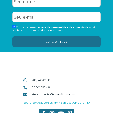
Concordo com os
Termos de uso
e
Politica de Privacidade
e aceito
receber e-mails com novidades e promoções.
CADASTRAR
(48) 4042-1861
0800 591 4611
atendimento@cpapfit.com.br
Seg. a Sex. das 09h às 18h / Sáb das 09h às 12h30