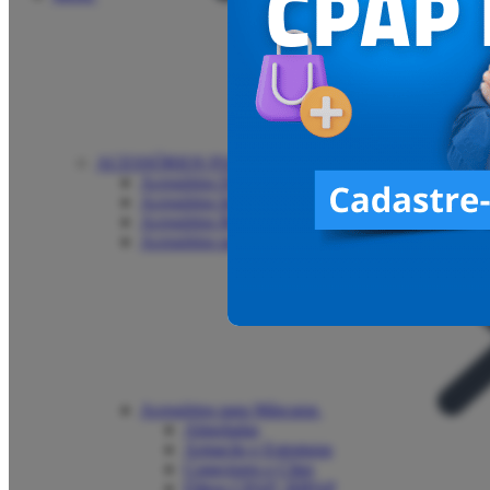
ACESSÓRIOS PARA CPAP | BIPAP
Acessórios Dreamstation
Acessórios Infantis
Acessórios Resmed
Acessórios para Airmini
Acessórios para Máscaras
Almofadas
Armação e Estruturas
Conectores e Clips
Filtros CPAP | BIPAP