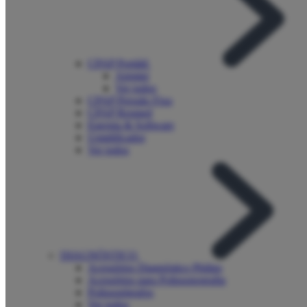
CPAP Portátil
Airmini
Ver todos
CPAP Pressão Fixa
CPAP Resmed
Energia & Software
Umidificador
Ver todos
DIAGNÓSTICO
Acessórios Diagnóstico Philips
Acessórios para Polissonografia
Polissonígrafos
Ver todos