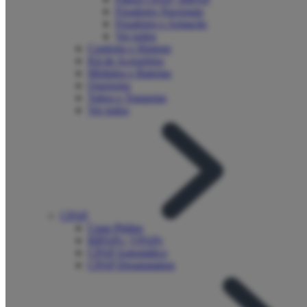
Fixadores Nacionais
Fixadores e Armação
Ver todos
Conforto e Higiene
Kit de Acessórios
Módulos e Baterias
Queixeira
Tubos e Traqueias
Ver todos
CPAP
Cpap Philips
BIPAPs | VPAPs
CPAP Automático
CPAP Dreamstation