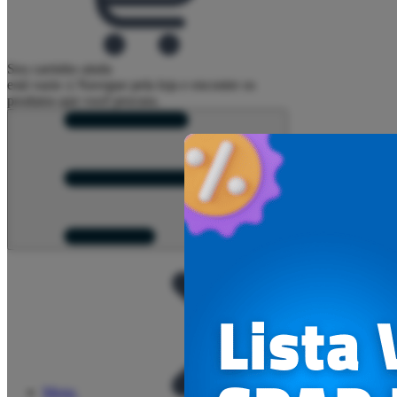
Seu carrinho ainda
está vazio :(
Navegue pela loja e encontre os
produtos que você procura.
Menu