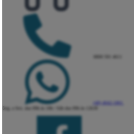
0800 591 4611
(48) 4042-1861
Seg. a Sex. das 09h às 18h / Sáb das 09h às 12h30