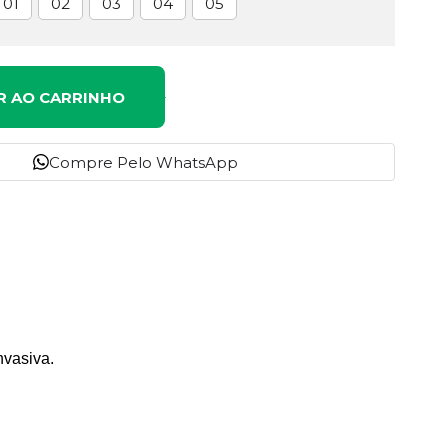
01
02
03
04
05
R AO CARRINHO
Compre Pelo WhatsApp
nvasiva.