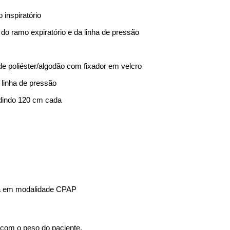
inspiratório
do ramo expiratório e da linha de pressão
e poliéster/algodão com fixador em velcro
 linha de pressão
edindo 120 cm cada
iva em modalidade CPAP
 com o peso do paciente.