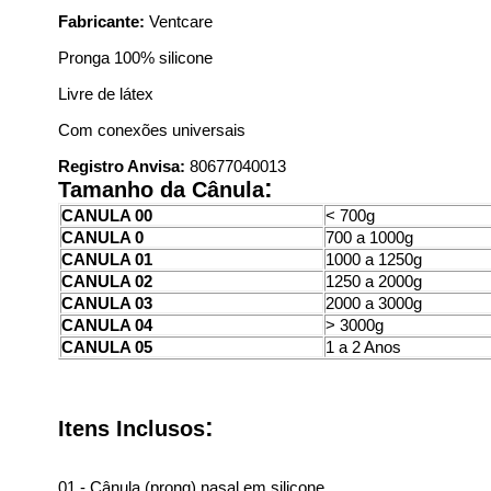
Fabricante:
Ventcare
Pronga 100% silicone
Livre de látex
Com conexões universais
Registro Anvisa:
80677040013
:
Tamanho da Cânula
CANULA 00
< 700g
CANULA 0
700 a 1000g
CANULA 01
1000 a 1250g
CANULA 02
1250 a 2000g
CANULA 03
2000 a 3000g
CANULA 04
> 3000g
CANULA 05
1 a 2 Anos
:
Itens Inclusos
01 - Cânula (prong) nasal em silicone