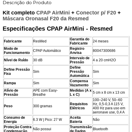
Descrição do Produto
Kit completo
CPAP AirMini
+
Conector p/ F20
+
Máscara Oronasal F20 da Resmed
Especificações CPAP AirMini - Resmed
Garantia do
Fabricante
ResMed
24 meses
Fabricante
Modo de
Registro
CPAP Automático
80047300686
Funcionamento
Anvisa
Intervalo de
Nível de Ruído
30 dB
4 a 20 cmH2O
Pressão
Define
Define Pressão
Sim
Pressão
Sim
Fixa
Automática
Compensa
Rampa
Sim
Sim
Vazamento
Alívio de
APE com Easy-
Medidas (A x
5 cm x 8 cm x 13 cm
Pressão
Breathe
L x C)
100–240 V, 50–60
Requisitos
Hz, 0,5-0,3 A 115 V,
Peso
300 gramas
Elétricos
400 Hz para uso em
aeronave use, 0,4 A
Consumo de
Aceita
6.3 W | Pico: 27 W
Não
Energia
Bateria
Proteção Contra
Transmissão
Não possui
Bluetooth
Condensação
de Dados