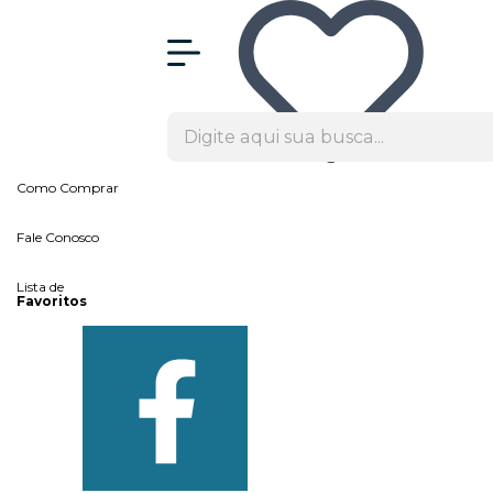
Olá Visitante!
Acesse sua conta e pedidos
Página Inicial
Quem Somos
Blog
Como Comprar
Fale Conosco
Lista de
Favoritos