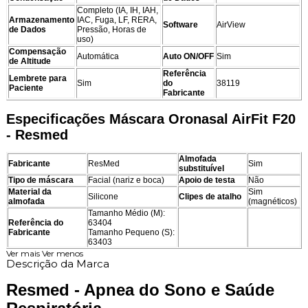
Completo (IA, IH, IAH,
Armazenamento
IAC, Fuga, LF, RERA,
Software
AirView
de Dados
Pressão, Horas de
uso)
Compensação
Automática
Auto ON/OFF
Sim
de Altitude
Referência
Lembrete para
Sim
do
38119
Paciente
Fabricante
Especificações Máscara Oronasal AirFit F20
- Resmed
Almofada
Fabricante
ResMed
Sim
substituível
Tipo de máscara
Facial (nariz e boca)
Apoio de testa
Não
Material da
Sim
Silicone
Clipes de atalho
almofada
(magnéticos)
Tamanho Médio (M):
Referência do
63404
Fabricante
Tamanho Pequeno (S):
63403
Ver mais
Ver menos
Descrição da Marca
Resmed - Apnea do Sono e Saúde