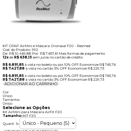
KIT CPAP AirMini e Máscara Oronasal F20 - Resmed
Cod. do Produto: 992
De:
R$ 10.469,88
Por:
R$ 7.657,61
Mais formas de pagamento
12x
de
R$ 638,13
sem juros no cartão de crédito
R$ 6.891,85
à vista no boleto ou pix
10% OFF
Economize
R$ 765,76
R$ 7.427,88
à vista no cartão
3% OFF
Economize
R$ 229,73
R$ 6.891,85
à vista no boleto ou pix
10% OFF
Economize
R$ 765,76
R$ 7.427,88
à vista no cartão
3% OFF
Economize
R$ 229,73
ADICIONAR AO CARRINHO
Cor:
Único
Tamanho:
Único
Selecione as Opções
Kit AirMini para Máscara AirFit F20
Tamanho:
KIT F20
Quant:
1x