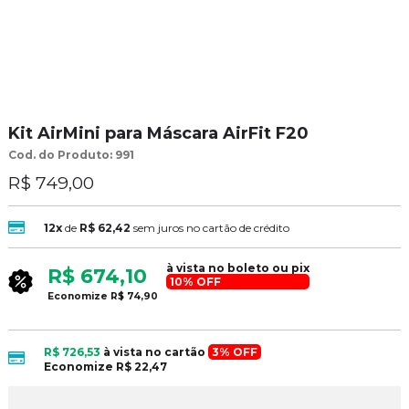
Kit AirMini para Máscara AirFit F20
Cod. do Produto: 991
R$ 749,00
12x
de
R$ 62,42
sem juros no cartão de crédito
à vista no boleto ou pix
R$ 674,10
10% OFF
Economize
R$ 74,90
R$ 726,53
à vista no cartão
3% OFF
Economize
R$ 22,47