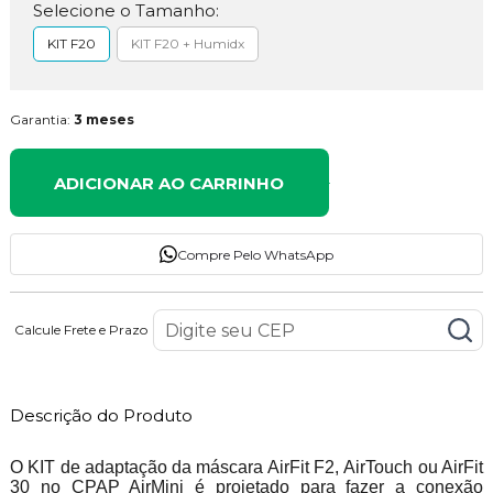
Selecione o Tamanho:
KIT F20
KIT F20 + Humidx
Garantia:
3 meses
ADICIONAR AO CARRINHO
Compre Pelo WhatsApp
Calcule Frete e Prazo
Descrição do Produto
O KIT de adaptação da máscara AirFit F2, AirTouch ou AirFit
30 no CPAP AirMini é projetado para fazer a conexão