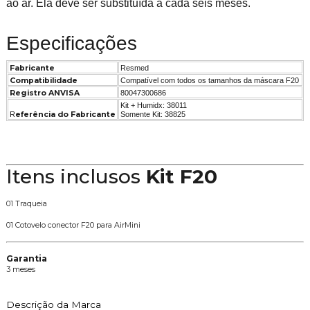
ao ar. Ela deve ser substituída a cada seis meses.
Especificações
Fabricante
Resmed
Compatibilidade
Compatível com todos os tamanhos da máscara F20
Registro ANVISA
80047300686
Kit + Humidx: 38011
R
eferência do Fabricante
Somente Kit: 38825
Itens inclusos
Kit F20
01 Traqueia
01 Cotovelo conector F20 para AirMini
Garantia
3 meses
Descrição da Marca