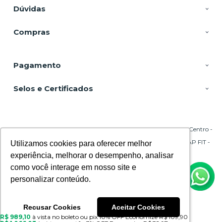
Dúvidas
Compras
Pagamento
Selos e Certificados
DSP Equipamentos, Rua Emílio Blum - 131 - Sala 206 Torre A - Centro -
88020-010 - Florianópolis - SC
CNPJ: 29.695.217/0001-45 | © Todos os direitos reservados - CPAP FIT -
Utilizamos cookies para oferecer melhor
Utilizamos cookies para oferecer melhor
2026
experiência, melhorar o desempenho, analisar
experiência, melhorar o desempenho, analisar
como você interage em nosso site e
como você interage em nosso site e
personalizar conteúdo.
personalizar conteúdo.
Recusar Cookies
Recusar Cookies
Aceitar Cookies
Aceitar Cookies
R$ 989,10
à vista no boleto ou pix
10% OFF
Economize
R$ 109,90