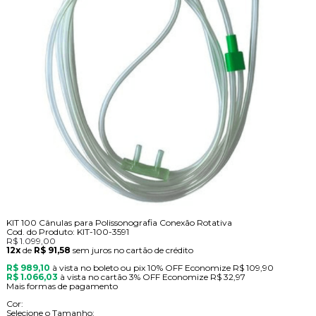
KIT 100 Cânulas para Polissonografia Conexão Rotativa
Cod. do Produto: KIT-100-3591
R$ 1.099,00
12x
de
R$ 91,58
sem juros no cartão de crédito
R$ 989,10
à vista no boleto ou pix
10% OFF
Economize
R$ 109,90
R$ 1.066,03
à vista no cartão
3% OFF
Economize
R$ 32,97
Mais formas de pagamento
Cor:
Selecione o Tamanho: