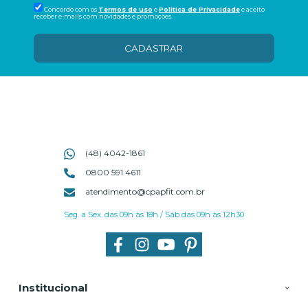
Concordo com os
Termos de uso
e
Politica de Privacidade
e aceito
receber e-mails com novidades e promoções.
CADASTRAR
(48) 4042-1861
0800 591 4611
atendimento@cpapfit.com.br
Seg. a Sex. das 09h às 18h / Sáb das 09h às 12h30
Institucional