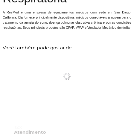
A ResMed é uma empresa de equipamentos médicos com sede em San Diego,
Califórnia. Ela fornece principalmente dispositivos médicos conectáveis ​​à nuvem para o
tratamento da apneia do sono, doença pulmonar obstrutiva crônica e outras condições
respiratórias. Seus principais produtos são CPAP, VPAP e Ventilador Mecânico domiciliar.
Você também pode gostar de
12x
Sem
Atendimento