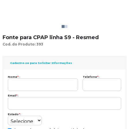
Fonte para CPAP linha S9 - Resmed
Cod. do Produto: 393
Cadastre-se para Solicitar Informações
Nome
*
:
Telefone
*
:
Email
*
:
Estado
*
: