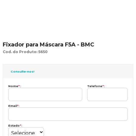
Fixador para Máscara F5A - BMC
Cod. do Produto: 5650
Consulte-nos!
Nome
*
:
Telefone
*
:
Email
*
:
Estado
*
: