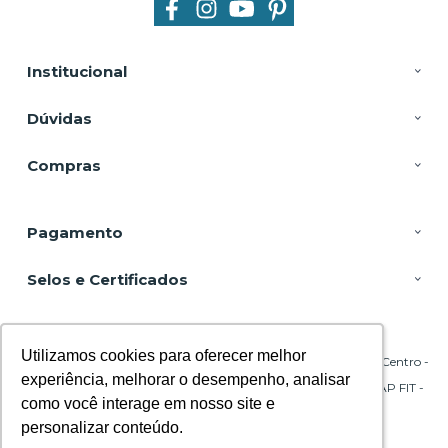
Institucional
Dúvidas
Compras
Pagamento
Selos e Certificados
Utilizamos cookies para oferecer melhor
Utilizamos cookies para oferecer melhor
DSP Equipamentos, Rua Emílio Blum - 131 - Sala 206 Torre A - Centro -
88020-010 - Florianópolis - SC
experiência, melhorar o desempenho, analisar
experiência, melhorar o desempenho, analisar
CNPJ: 29.695.217/0001-45 | © Todos os direitos reservados - CPAP FIT -
2026
como você interage em nosso site e
como você interage em nosso site e
personalizar conteúdo.
personalizar conteúdo.