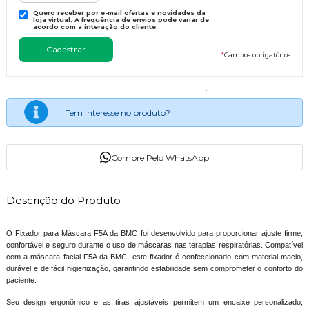
Quero receber por e-mail ofertas e novidades da
loja virtual. A frequência de envios pode variar de
acordo com a interação do cliente.
*
Campos obrigatórios
Tem interesse no produto?
Compre Pelo WhatsApp
Descrição do Produto
O Fixador para Máscara F5A da BMC foi desenvolvido para proporcionar ajuste firme,
confortável e seguro durante o uso de máscaras nas terapias respiratórias. Compatível
com a máscara facial F5A da BMC, este fixador é confeccionado com material macio,
durável e de fácil higienização, garantindo estabilidade sem comprometer o conforto do
paciente.
Seu design ergonômico e as tiras ajustáveis permitem um encaixe personalizado,