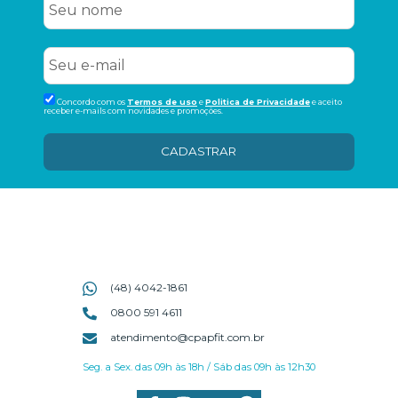
Concordo com os
Termos de uso
e
Politica de Privacidade
e aceito
receber e-mails com novidades e promoções.
CADASTRAR
(48) 4042-1861
0800 591 4611
atendimento@cpapfit.com.br
Seg. a Sex. das 09h às 18h / Sáb das 09h às 12h30