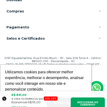
Compras
Pagamento
Selos e Certificados
DSP Equipamentos, Rua Emílio Blum - 131 - Sala 206 Torre A - Centro -
88020-010 - Florianópolis - SC
CNPJ: 29.695.217/0001-45 | © Todos os direitos reservados - CPAP FIT -
2026
Utilizamos cookies para oferecer melhor
Utilizamos cookies para oferecer melhor
experiência, melhorar o desempenho, analisar
experiência, melhorar o desempenho, analisar
como você interage em nosso site e
como você interage em nosso site e
personalizar conteúdo.
personalizar conteúdo.
R$ 891,00
à vista no boleto ou pix
10% OFF
Economize
R$ 99,00
ADICIONAR AO
Recusar Cookies
Recusar Cookies
Aceitar Cookies
Aceitar Cookies
CARRINHO