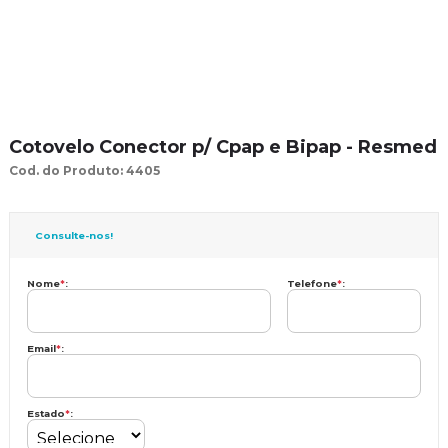
Cotovelo Conector p/ Cpap e Bipap - Resmed
Cod. do Produto: 4405
Consulte-nos!
Nome
*
:
Telefone
*
:
Email
*
:
Estado
*
: