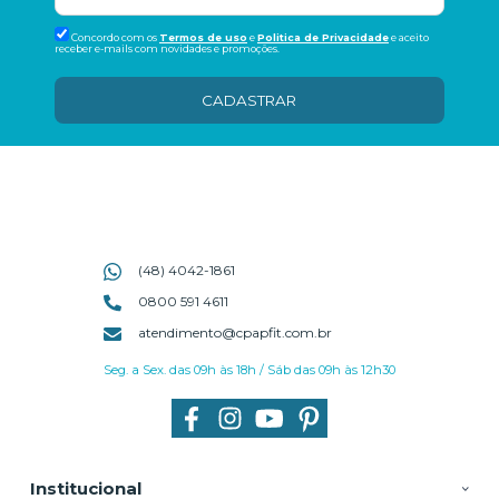
Concordo com os
Termos de uso
e
Politica de Privacidade
e aceito
receber e-mails com novidades e promoções.
CADASTRAR
(48) 4042-1861
0800 591 4611
atendimento@cpapfit.com.br
Seg. a Sex. das 09h às 18h / Sáb das 09h às 12h30
Institucional