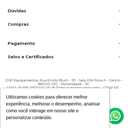
Dúvidas
Compras
Pagamento
Selos e Certificados
DSP Equipamentos, Rua Emílio Blum - 131 - Sala 206 Torre A - Centro -
88020-010 - Florianópolis - SC
CNPJ: 29.695.217/0001-45 | © Todos os direitos reservados - CPAP FIT -
2026
Utilizamos cookies para oferecer melhor
Utilizamos cookies para oferecer melhor
experiência, melhorar o desempenho, analisar
experiência, melhorar o desempenho, analisar
como você interage em nosso site e
como você interage em nosso site e
personalizar conteúdo.
personalizar conteúdo.