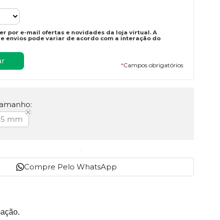
r por e-mail ofertas e novidades da loja virtual. A
e envios pode variar de acordo com a interação do
*
Campos obrigatórios
Tamanho:
15 mm
Compre Pelo WhatsApp
mação.