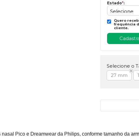
Estado
*
:
Quero recebe
frequência d
cliente.
Selecione o 
27 mm
s nasal Pico e Dreamwear da Philips, conforme tamanho da ar