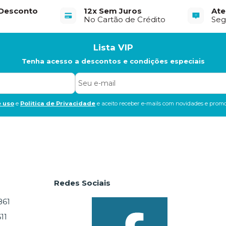
 Desconto
12x Sem Juros
At
No Cartão de Crédito
Seg
Lista VIP
Tenha acesso a descontos e condições especiais
 uso
e
Politica de Privacidade
e aceito receber e-mails com novidades e promo
Redes Sociais
861
11