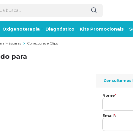
Oxigenoterapia
Diagnóstico
Kits Promocionais
S
para Máscaras
Conectores e Clips
ido para
Consulte-nos!
Nome
*
:
Email
*
: