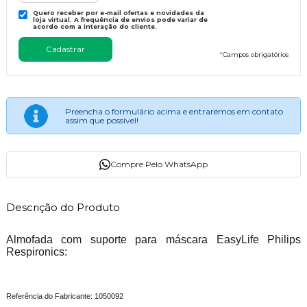
Quero receber por e-mail ofertas e novidades da
loja virtual. A frequência de envios pode variar de
acordo com a interação do cliente.
*
Campos obrigatórios
Preencha o formulário acima e entraremos em contato
assim que possível!
Compre Pelo WhatsApp
Descrição do Produto
Almofada com suporte para máscara EasyLife Philips
Respironics:
Referência do Fabricante: 1050092