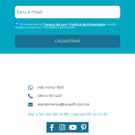
Concordo com os
Termos de uso
e
Politica de Privacidade
e aceito
receber e-mails com novidades e promoções.
CADASTRAR
(48) 4042-1861
0800 591 4611
atendimento@cpapfit.com.br
Seg. a Sex. das 09h às 18h / Sáb das 09h às 12h30