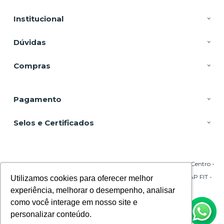
Institucional
Dúvidas
Compras
Pagamento
Selos e Certificados
DSP Equipamentos, Rua Emílio Blum - 131 - Sala 206 Torre A - Centro -
88020-010 - Florianópolis - SC
CNPJ: 29.695.217/0001-45 | © Todos os direitos reservados - CPAP FIT -
Utilizamos cookies para oferecer melhor
Utilizamos cookies para oferecer melhor
2026
experiência, melhorar o desempenho, analisar
experiência, melhorar o desempenho, analisar
como você interage em nosso site e
como você interage em nosso site e
personalizar conteúdo.
personalizar conteúdo.