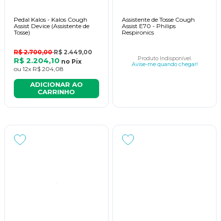
Pedal Kalos - Kalos Cough
Assistente de Tosse Cough
Assist Device (Assistente de
Assist E70 - Philips
Tosse)
Respironics
R$ 2.700,00
R$ 2.449,00
Produto Indisponível.
R$ 2.204,10
no
Pix
Avise-me quando chegar!
ou
12x
R$ 204,08
ADICIONAR AO
CARRINHO