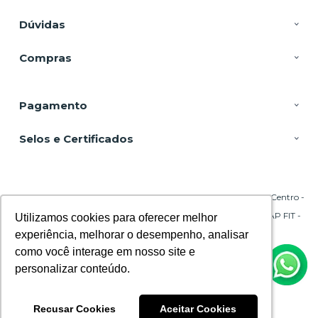
Dúvidas
Compras
Pagamento
Selos e Certificados
DSP Equipamentos, Rua Emílio Blum - 131 - Sala 206 Torre A - Centro -
88020-010 - Florianópolis - SC
CNPJ: 29.695.217/0001-45 | © Todos os direitos reservados - CPAP FIT -
Utilizamos cookies para oferecer melhor
Utilizamos cookies para oferecer melhor
2026
experiência, melhorar o desempenho, analisar
experiência, melhorar o desempenho, analisar
como você interage em nosso site e
como você interage em nosso site e
personalizar conteúdo.
personalizar conteúdo.
Recusar Cookies
Recusar Cookies
Aceitar Cookies
Aceitar Cookies