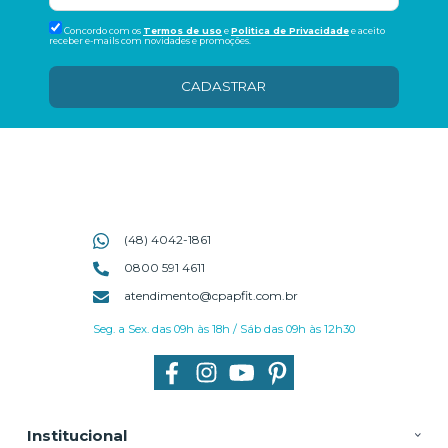
Concordo com os
Termos de uso
e
Politica de Privacidade
e aceito
receber e-mails com novidades e promoções.
CADASTRAR
(48) 4042-1861
0800 591 4611
atendimento@cpapfit.com.br
Seg. a Sex. das 09h às 18h / Sáb das 09h às 12h30
Institucional