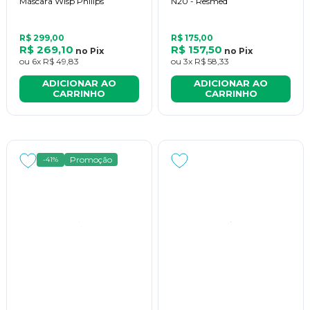
Máscara Wisp Philips
N20 - Resmed
R$ 299,00
R$ 175,00
R$ 269,10
R$ 157,50
no
Pix
no
Pix
ou
6x
R$ 49,83
ou
3x
R$ 58,33
ADICIONAR AO
ADICIONAR AO
CARRINHO
CARRINHO
Promoção
-41%