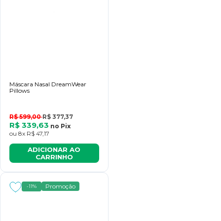
Máscara Nasal DreamWear
Pillows
R$ 599,00
R$ 377,37
R$ 339,63
no
Pix
ou
8x
R$ 47,17
ADICIONAR AO
CARRINHO
Promoção
-11%