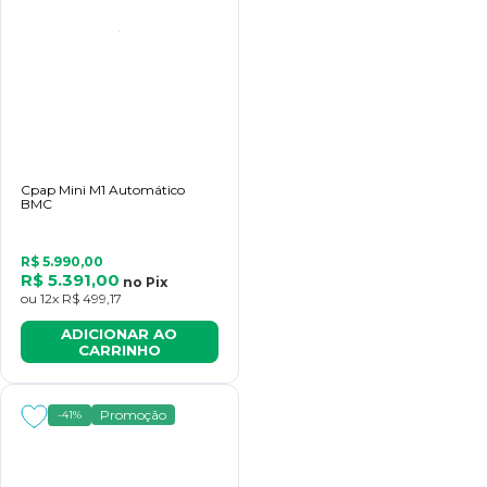
Cpap Mini M1 Automático
BMC
R$ 5.990,00
R$ 5.391,00
no
Pix
ou
12x
R$ 499,17
ADICIONAR AO
CARRINHO
Promoção
-41%