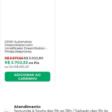
CPAP Automático
DreamStation com
Umidificador DreamStation -
Philips Respironics
R$ 3.377,62
R$ 3.002,80
R$ 2.702,52
no
Pix
ou
12x
R$ 250,23
ADICIONAR AO
CARRINHO
Atendimento
Segunda à Sexta das 9h as 18h / Sabado das 9h às